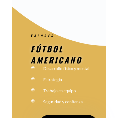
VALORES
FÚTBOL
AMERICANO
\
Desarrollo físico y mental
\
Estrategia
\
Trabajo en equipo
\
Seguridad y confianza