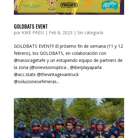
GOLDBATS EVENT
por
KIKE PRESI
|
Feb 8, 2023
|
Sin categoría
GOLDBATS EVENT!! El próximo fin de semana (11 y 12
febrero), los GOLDBATS, en colaboración con
@nassicagetafe y un estupendo equipo de partners de
la zona (@onevisionoptica , @iberplayaparla
@acc.state @thevintagevantruck
@solucionesefimeras...