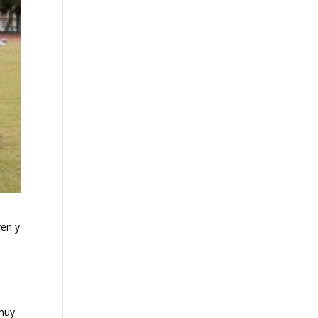
ven y
 muy